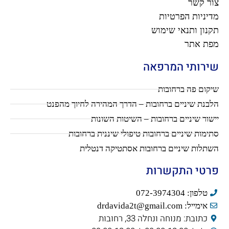
צור קשר
מדיניות הפרטיות
תקנון ותנאי שימוש
מפת אתר
שירותי המרפאה
שיקום פה ברחובות
הלבנת שיניים ברחובות – הדרך המהירה לחיוך מהפנט
יישור שיניים ברחובות – השיטות השונות
סתימות שיניים ברחובות טיפולי שיננית ברחובות
השתלות שיניים ברחובות אסתטיקה דנטלית
פרטי התקשרות
טלפון: 072-3974304
אימייל: drdavida2t@gmail.com
כתובת: מנוחה ונחלה 33, רחובות