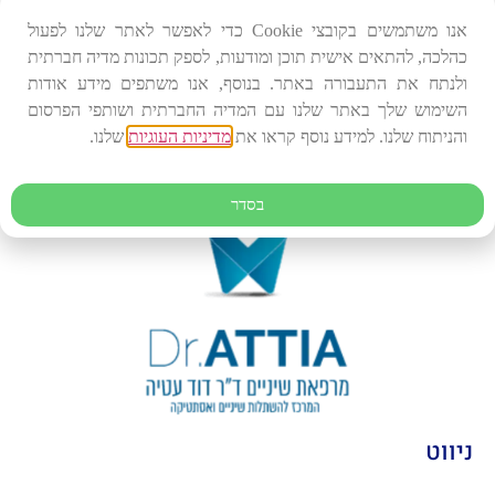
אנו משתמשים בקובצי Cookie כדי לאפשר לאתר שלנו לפעול
We try to respond to feedback within 3–5 business days.
כהלכה, להתאים אישית תוכן ומודעות, לספק תכונות מדיה חברתית
This statement was created on 4/7/2026.
ולנתח את התעבורה באתר. בנוסף, אנו משתפים מידע אודות
השימוש שלך באתר שלנו עם המדיה החברתית ושותפי הפרסום
והניתוח שלנו. למידע נוסף קראו את
מדיניות העוגיות
שלנו.
בסדר
ניווט