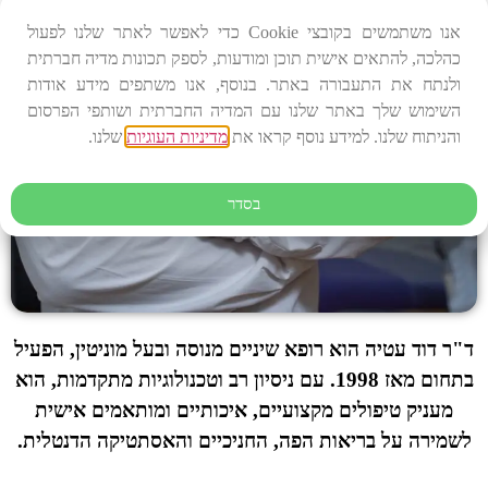
אנו משתמשים בקובצי Cookie כדי לאפשר לאתר שלנו לפעול
כהלכה, להתאים אישית תוכן ומודעות, לספק תכונות מדיה חברתית
ולנתח את התעבורה באתר. בנוסף, אנו משתפים מידע אודות
השימוש שלך באתר שלנו עם המדיה החברתית ושותפי הפרסום
והניתוח שלנו. למידע נוסף קראו את
מדיניות העוגיות
שלנו.
בסדר
ד"ר דוד עטיה הוא רופא שיניים מנוסה ובעל מוניטין, הפעיל
בתחום מאז 1998. עם ניסיון רב וטכנולוגיות מתקדמות, הוא
מעניק טיפולים מקצועיים, איכותיים ומותאמים אישית
לשמירה על בריאות הפה, החניכיים והאסתטיקה הדנטלית.