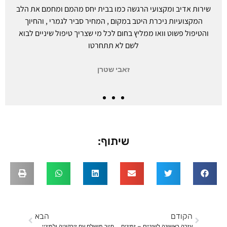
שירות אדיב ומקצועי הרגשה כמו בבית יחס מהמם ומחמם את הלב
המקצועיות ניכרת היטב במקום , המחיר סביר לגמרי , והחיוך
והטיפול פשוט וואו ממליץ בחום לכל מי שצריך טיפול שיניים לבוא
לשם לא תתחרטו
זאבי שטרן
שיתוף:
הקודם
הבא
עזרה ראשונה לשיניים – זמינים בכל שעה
חיוך מושלם עם זירקוניה ולמינייט – ללא פשרות