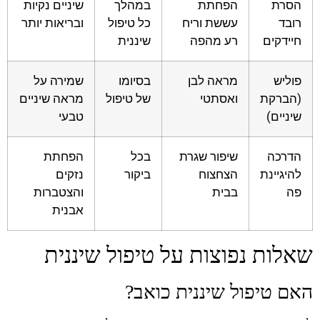
הסרת
הפחתת
במהלך
שיניים נקיות
רובד
עששת וריח
כל טיפול
ובריאות יותר
חיידקים
רע מהפה
שיננית
פוליש
מראה לבן
בסיומו
שמירה על
(הברקת
ואסתטי
של טיפול
מראה שיניים
שיניים)
טבעי
הדרכה
שיפור שגרת
בכל
הפחתת
להיגיינת
הצחצוח
ביקור
נזקים
פה
בבית
והצטברות
אבנית
שאלות נפוצות על טיפול שיננית
האם טיפול שיננית כואב?