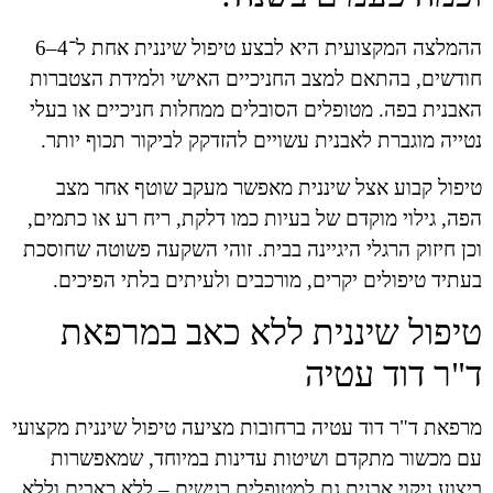
ההמלצה המקצועית היא לבצע טיפול שיננית אחת ל־4–6
חודשים, בהתאם למצב החניכיים האישי ולמידת הצטברות
האבנית בפה. מטופלים הסובלים ממחלות חניכיים או בעלי
נטייה מוגברת לאבנית עשויים להזדקק לביקור תכוף יותר.
טיפול קבוע אצל שיננית מאפשר מעקב שוטף אחר מצב
הפה, גילוי מוקדם של בעיות כמו דלקת, ריח רע או כתמים,
וכן חיזוק הרגלי היגיינה בבית. זוהי השקעה פשוטה שחוסכת
בעתיד טיפולים יקרים, מורכבים ולעיתים בלתי הפיכים.
טיפול שיננית ללא כאב במרפאת
ד"ר דוד עטיה
מרפאת ד"ר דוד עטיה ברחובות מציעה טיפול שיננית מקצועי
עם מכשור מתקדם ושיטות עדינות במיוחד, שמאפשרות
ביצוע ניקוי אבנית גם למטופלים רגישים – ללא כאבים וללא