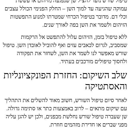
טיפול שורש נועד להציל שן שנפגעה מזיהום או עששת
עמוקה שהגיעה עד למוך השן – החלק הפנימי הכולל עצבים
וכלי דם. מדובר בטיפול הכרחי שמטרתו למנוע התפשטות
הזיהום ולשמר את השן בפה לאורך שנים.
ללא טיפול בזמן, הזיהום עלול להתפשט אל הרקמות
שמסביב, לגרום לכאבים עזים ואף להוביל לאובדן השן. טיפול
שורש מאפשר לנו לשמר את השן, לשחזר את תפקודה
ולחסוך טיפולים מורכבים בעתיד.
שלב השיקום: החזרת הפונקציונליות
והאסתטיקה
לאחר סיום טיפול השורש, חשוב מאוד להשלים את התהליך
עם שיקום מתאים – לרוב באמצעות כתר או סתימה גדולה.
שן שעברה טיפול שורש נחלשת מבפנים, ולכן יש להגן עליה
מפני שברים או חדירת מזהמים חוזרת.