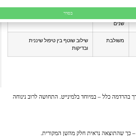
מטופלת במרפאה כבר שנה
השיננית נופר תותחית !! אין
וחצי, מרוצה מעל ומעבר! שירות
מילים הרופא דוד מקצועי ואמין,
בסדר
ויחס חם שלא קיבלתי בשום
תודה על הטיפול והאכפתיות
15–20
בדיקות תקופתיות, ניקוי מקצועי
מרפאה בעבר, מענה מיידי
האמיתית!
שנים
וזמינות לכל הבקשות איחורים
ומה שאני צריכה. מעבר לזה
יפתח מלמד
משולבת
שילוב שוטף בין טיפול שיננית
התוצאות מדברות בעד עצמן!!!
ובדיקות
ממליצה בחום רב!
טל גדליהו
 בהרדמה כלל – במיוחד בלמינייט. התחושה לרוב נינוחה
 – כך שהתוצאה נראית חלק מהשן המקורית.