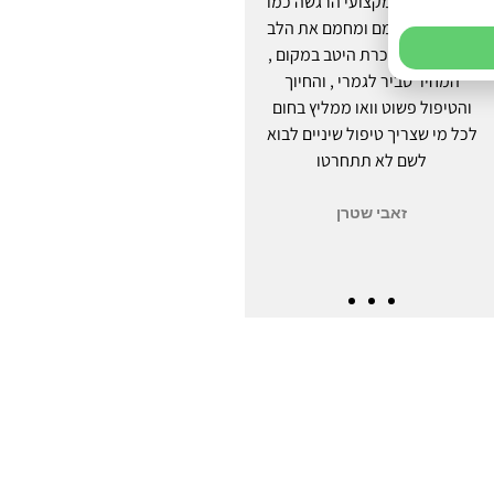
שירות אדיב ומקצועי הרגשה כמו
מטופלת במרפאה כבר שנה
בבית יחס מהמם ומחמם את הלב
וחצי, מרוצה מעל ומעבר! שירות
המקצועיות ניכרת היטב במקום ,
ויחס חם שלא קיבלתי בשום
המחיר סביר לגמרי , והחיוך
מרפאה בעבר, מענה מיידי
והטיפול פשוט וואו ממליץ בחום
וזמינות לכל הבקשות איחורים
לכל מי שצריך טיפול שיניים לבוא
ומה שאני צריכה. מעבר לזה
לשם לא תתחרטו
התוצאות מדברות בעד עצמן!!!
ממליצה בחום רב!
זאבי שטרן
טל גדליהו