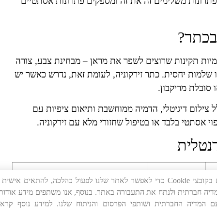
תרונות משלימים זה את זה ומספקים פתרונות אסתטיים
בכתר?
מיות תקינות שרוצים לשפר את מראן – מבחינת צבע, צורה
יו שלמות יחסית. כתר זירקוניה, לעומת זאת, נדרש כאשר יש
 סובלת מריקבון.
 צילום דיגיטלי, הדמיה ממוחשבת ותיאום ציפיות עם
 אסתטי בלבד או בטיפול שחזורי מלא עם זירקוניה.
נטלית
עמידות
תחזוקה נדרשת
אנו משתמשים בקובצי Cookie כדי לאפשר לאתר שלנו לפעול כהלכה, להתאים איש
מדיה חברתית ולנתח את התעבורה באתר. בנוסף, אנו משתפים מידע אודות
10–15
היגיינה קפדנית, בדיקה שגרתית
ם המדיה החברתית ושותפי הפרסום והניתוח שלנו. למידע נוסף קר
שנים