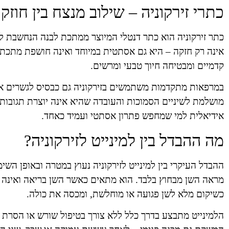
כתרי זירקוניה – שילוב מנצח בין חוז
כתר זירקוניה הוא כתר דנטלי המיוצר ממתכת לבנה הנחשבת לא
אינה רק חזקה – היא גם אסתטית במיוחד ואינה חושפת מתכת כ
קדמיים ומבטיחה חיוך טבעי ומרשים.
במרפאות מתקדמות משתמשים בזירקוניה גם כבסיס לגשרים או 
מושלמת לשיניים הסמוכות והעובדה שהיא אינה יוצרת תגובות אל
אידיאלית למי שמחפש פתרון אסתטי ועמיד כאחד.
מה ההבדל בין למינייט לזירקוניה?
ההבדל העיקרי בין למינייט לזירקוניה נעוץ במטרה ובאופן השי
מראה השן מבחוץ בלבד. הוא מתאים כאשר השן בריאה ואינה ז
כשיקום מלא לשן פגועה או מוחלשת, ומכסה את כולה.
הלמינייט מתבצע בדרך כלל ללא צורך בטיפול שורש או הסרת חו