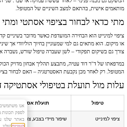
המשקם גם מבנה פנימי – לאחר עששת עמוקה או שבר. שני הפ
מותאמים אישית, בהתאם למצב השיניים של המטופל.
מתי כדאי לבחור בציפוי אסתטי ומתי 
ציפוי למינייט הוא הבחירה המועדפת כאשר מדובר בשיניים קד
או מיקום. הוא מתאים גם למי שמעוניין בחיוך הוליוודי אך שינ
צורך גם בשיקום תפקודי – לשן שעברה טיפול שורש, נשברה או
במרפאתו של ד"ר דוד עטיה, מתבצע תהליך אבחון מדויק הכולל
המטופל. רק לאחר מכן נקבעת האסטרטגיה – האם לבחור בציפוי
עלות מול תועלת בטיפולי אסתטיקה ד
טיפול
תועלת אסתטית
לספק תכונות 
ציפוי למינייט
שיפור מיידי בצבע, צורה, יישור קל
באתר שלנו ע
העוגיות
שלנו.