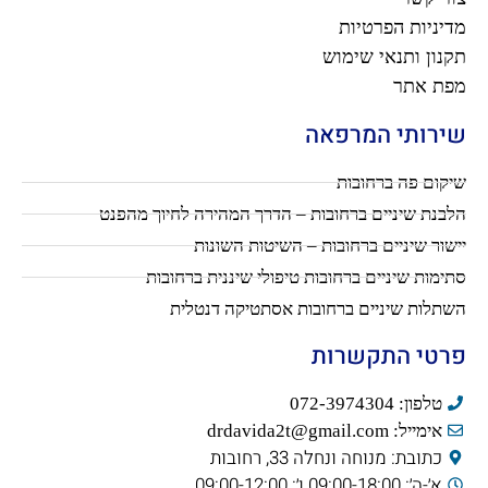
מדיניות הפרטיות
תקנון ותנאי שימוש
מפת אתר
שירותי המרפאה
שיקום פה ברחובות
הלבנת שיניים ברחובות – הדרך המהירה לחיוך מהפנט
יישור שיניים ברחובות – השיטות השונות
סתימות שיניים ברחובות טיפולי שיננית ברחובות
השתלות שיניים ברחובות אסתטיקה דנטלית
פרטי התקשרות
טלפון: 072-3974304
אימייל: drdavida2t@gmail.com
כתובת: מנוחה ונחלה 33, רחובות
א׳-ה׳: 09:00-18:00 ו׳: 09:00-12:00